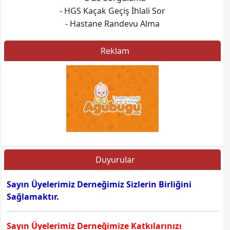
- HGS Kaçak Geçiş İhlali Sor
Web sitesine git
- Hastane Randevu Alma
Reklam
Web sitesine git
Duyurular
Sayın Üyelerimiz Derneğimiz Sizlerin Birliğini
Sağlamaktır.
Sayın Üyelerimiz Derneğimize Katkılarınızı