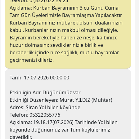
Telefon:
0 (532) 622 59 24
Açıklama:
Kurban Bayramının 3 cü Günü Cuma
Tam Gün Üyelerimizle Bayramlaşma Yapılacaktır
Kurban Bayramı'nız mübarek olsun; dualarınızın
kabul, kurbanlarınızın makbul olması dileğiyle.
Bayramın bereketiyle hanenize neşe, kalbinize
huzur dolmasını; sevdiklerinizle birlik ve
beraberlik içinde nice sağlıklı, mutlu bayramlar
geçirmenizi dileriz.
Tarih:
17.07.2026 00:00:00
Etkinliğin Adı:
Düğünümüz var
Etkinliği Düzenleyen
: Murat YILDIZ (Muhtar)
Adres:
Şiran Yol bilen köyünde
Telefon:
05322055776
Açıklama:
19.18.17(07.2026) Tarihinde Yol bilen
köyünde düğünümüz var Tüm köylülerimiz
davetlidir.