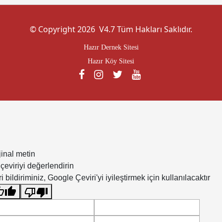
kurduğunuz için teşekkür ederim bizden sonraki nesil
güzel bir hatıra kalmasını diliyorum. teşekkürler
© Copyright 2026 V4.7 Tüm Hakları Saklıdır.
SABAHATTİN YENER
Hazır Dernek Sitesi
Hazır Köy Sitesi
jinal metin
çeviriyi değerlendirin
i bildiriminiz, Google Çeviri'yi iyileştirmek için kullanılacaktır