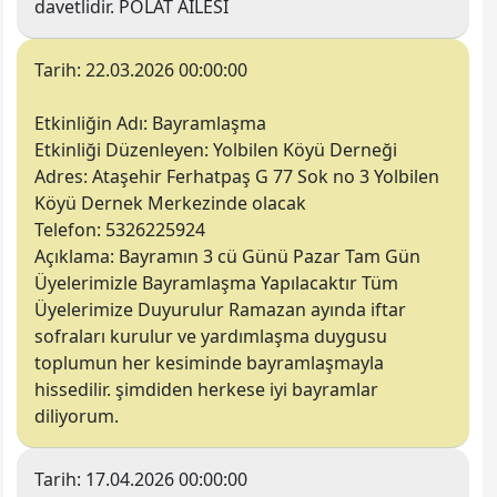
davetlidir. POLAT AİLESİ
Tarih:
22.03.2026 00:00:00
Etkinliğin Adı:
Bayramlaşma
Etkinliği Düzenleyen
: Yolbilen Köyü Derneği
Adres:
Ataşehir Ferhatpaş G 77 Sok no 3 Yolbilen
Köyü Dernek Merkezinde olacak
Telefon:
5326225924
Açıklama:
Bayramın 3 cü Günü Pazar Tam Gün
Üyelerimizle Bayramlaşma Yapılacaktır Tüm
Üyelerimize Duyurulur Ramazan ayında iftar
sofraları kurulur ve yardımlaşma duygusu
toplumun her kesiminde bayramlaşmayla
hissedilir. şimdiden herkese iyi bayramlar
diliyorum.
Tarih:
17.04.2026 00:00:00