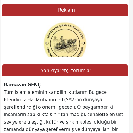
Reklam
Son Ziyaretçi Yorumları
Web sitesine git
Ramazan GENÇ
Tüm islam aleminin kandilini kutlarım Bu gece
Efendimiz Hz. Muhammed (SAV) ‘in dünyaya
şereflendirdiği o önemli gecedir. O peygamber ki
insanların sapıklıkta sınır tanımadığı, cehalette en üst
seviyelere ulaştığı, küfür ve şirkin kölesi olduğu bir
zamanda dünyaya şeref vermiş ve dünyaya ilahi bir