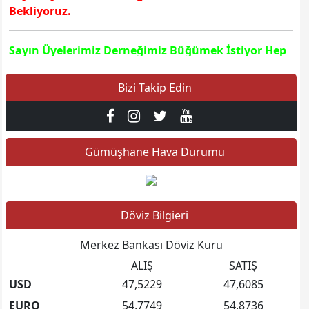
Bekliyoruz.
Sayın Üyelerimiz Derneğimiz Büğümek İstiyor Hep
Beraber Derneğimizi Büyütelim
Bizi Takip Edin
Sayın Dernek Üyelerimiz
Kurban Bayramının 3 cü Günü Cuma Tam Gün
Üyelerimizle Bayramlaşma Yapılacaktır Kurban
Gümüşhane Hava Durumu
Bayramı'nız mübarek olsun; dualarınızın kabul,
kurbanlarınızın makbul olması dileğiyle. Bayramın
bereketiyle hanenize neşe, kalbinize huzur
dolmasını; sevdiklerinizle birlik ve beraberlik içinde
Döviz Bilgieri
nice sağlıklı, mutlu bayramlar geçirmenizi dileriz.
Merkez Bankası Döviz Kuru
ALIŞ
SATIŞ
USD
47,5229
47,6085
EURO
54,7749
54,8736