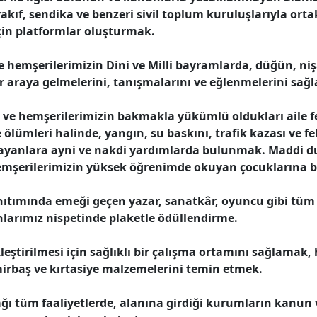
akıf, sendika ve benzeri sivil toplum kuruluşlarıyla orta
çin platformlar oluşturmak.
ve hemşerilerimizin Dini ve Milli bayramlarda, düğün, ni
ir araya gelmelerini, tanışmalarını ve eğlenmelerini sağ
i ve hemşerilerimizin bakmakla yükümlü oldukları aile fe
 ölümleri halinde, yangın, su baskını, trafik kazası ve fe
mayanlara ayni ve nakdi yardımlarda bulunmak. Maddi 
hemşerilerimizin yüksek öğrenimde okuyan çocuklarına 
nıtımında emeği geçen yazar, sanatkâr, oyuncu gibi tüm 
arımız nispetinde plaketle ödüllendirme.
eştirilmesi için sağlıklı bir çalışma ortamını sağlamak, 
mirbaş ve kırtasiye malzemelerini temin etmek.
ğı tüm faaliyetlerde, alanına girdiği kurumların kanun 