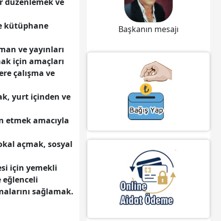
ar düzenlemek ve
ve kütüphane
Başkanın mesajı
üman ve yayınları
k için amaçları
ere çalışma ve
k, yurt içinden ve
min etmek amacıyla
lokal açmak, sosyal
si için yemekli
e eğlenceli
nmalarını sağlamak.