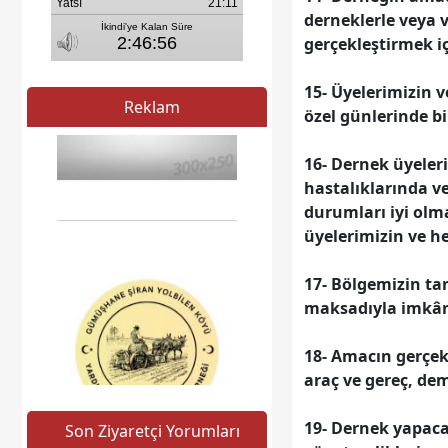
derneklerle veya v
gerçekleştirmek i
15- Üyelerimizin 
Reklam
özel günlerinde b
16- Dernek üyeler
hastalıklarında ve
durumları iyi ol
üyelerimizin ve 
17- Bölgemizin ta
maksadıyla imkânl
18- Amacın gerçekl
araç ve gereç, de
19- Dernek yapaca
Son Ziyaretçi Yorumları
Web sitesine git