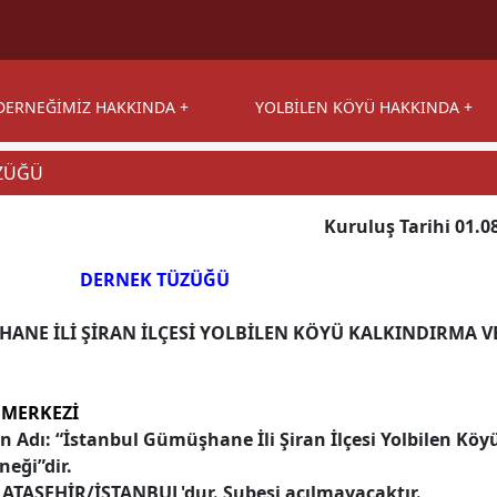
DERNEĞİMİZ HAKKINDA
YOLBİLEN KÖYÜ HAKKINDA
ÜZÜĞÜ
Kuruluş Tarihi 01.0
DERNEK TÜZÜĞÜ
ANE İLİ ŞİRAN İLÇESİ YOLBİLEN KÖYÜ KALKINDIRMA V
 MERKEZİ
in Adı: “İstanbul Gümüşhane İli Şiran İlçesi Yolbilen Kö
neği”dir.
ATAŞEHİR/İSTANBUL'dur. Şubesi açılmayacaktır.