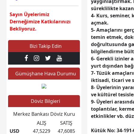
yaygınlaştırmak.
süreklilikte kaz
Sayın Üyelerimiz
4- Kurs, seminer,
Derneğimize Katkılarınızı
açmak.
Bekliyoruz.
5- Amaçlarını gerç
temin etmek, dok
Sayın Üyelerimiz Derneğimiz
doğrultusunda gaze
Bizi Takip Edin
Büğümek İstiyor Hep
bilgilendirme bül
Beraber Derneğimizi
6- Gerekli izinler
Büyütelim
yurt dışından bağ
7- Tüzük amaçları
Gümüşhane Hava Durumu
iktisadi, ticari v
Sayın Dernek Üyelerimiz
8- Üyelerinin yar
Kurban Bayramının 3 cü
ve kültürel tesisl
Günü Cuma Tam Gün
Döviz Bilgieri
9- Üyeleri arasınd
Üyelerimizle Bayramlaşma
toplantılar, kerme
Yapılacaktır Kurban
Merkez Bankası Döviz Kuru
etkinlikler vb. d
Bayramı'nız mübarek olsun;
ALIŞ
SATIŞ
dualarınızın kabul,
Kütük No: 34-191-
USD
47,5229
47,6085
kurbanlarınızın makbul