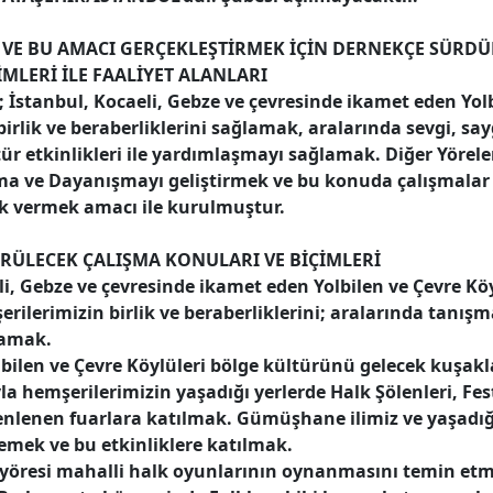
VE BU AMACI GERÇEKLEŞTİRMEK İÇİN DERNEKÇE SÜRD
MLERİ İLE FAALİYET ALANLARI
; İstanbul, Kocaeli, Gebze ve çevresinde ikamet eden Yol
irlik ve beraberliklerini sağlamak, aralarında sevgi, say
ür etkinlikleri ile yardımlaşmayı sağlamak. Diğer Yörele
a ve Dayanışmayı geliştirmek ve bu konuda çalışmalar 
k vermek amacı ile kurulmuştur.
RÜLECEK ÇALIŞMA KONULARI VE BİÇİMLERİ
li, Gebze ve çevresinde ikamet eden Yolbilen ve Çevre Kö
rilerimizin birlik ve beraberliklerini; aralarında tanı
lamak.
ilen ve Çevre Köylüleri bölge kültürünü gelecek kuşak
 hemşerilerimizin yaşadığı yerlerde Halk Şölenleri, Fest
lenen fuarlara katılmak. Gümüşhane ilimiz ve yaşadığım
lemek ve bu etkinliklere katılmak.
yöresi mahalli halk oyunlarının oynanmasını temin et