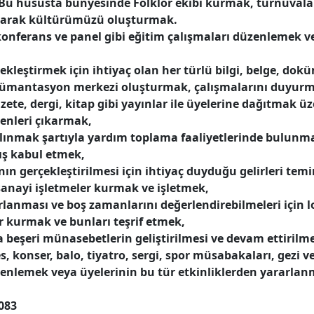
 Bu hususta bünyesinde Folklor ekibi kurmak, turnuval
anarak kültürümüzü oluşturmak.
 konferans ve panel gibi eğitim çalışmaları düzenlemek 
ekleştirmek için ihtiyaç olan her türlü bilgi, belge, dok
ümantasyon merkezi oluşturmak, çalışmalarını duyurma
te, dergi, kitap gibi yayınlar ile üyelerine dağıtmak üz
tenleri çıkarmak,
 alınmak şartıyla yardım toplama faaliyetlerinde bulunma
ış kabul etmek,
nın gerçekleştirilmesi için ihtiyaç duyduğu gelirleri te
e sanayi işletmeler kurmak ve işletmek,
arlanması ve boş zamanlarını değerlendirebilmeleri için 
er kurmak ve bunları teşrif etmek,
a beşeri münasebetlerin geliştirilmesi ve devam ettirilme
s, konser, balo, tiyatro, sergi, spor müsabakaları, gezi v
üzenlemek veya üyelerinin bu tür etkinliklerden yararla
083