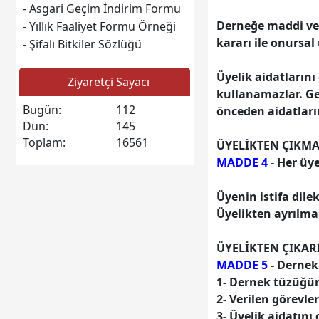
- Asgari Geçim İndirim Formu
Ramazan genç
Derneğe maddi ve
- Yıllık Faaliyet Formu Örneği
Sayın Yol bilen Köylülerim 10
kararı ile onursal 
- Şifalı Bitkiler Sözlüğü
yılı aşkın bu web sitesini
Üyelik aidatlarını
yayında tutmak bir görev
Ziyaretçi Sayacı
kullanamazlar. Ge
bildik kendimize buradaki
Bugün:
112
önceden aidatları
amacımız geçmişten geleceğe
Dün:
145
yaşam tarzımızı iyi bir şekilde
Toplam:
16561
ÜYELİKTEN ÇIKM
gelecek olan gençlere
MADDE 4
- Her üye
anlatmak onların bir birleri ile
kaynaşmasını sağlamak yol
Üyenin istifa dile
bilen köylü olduğunu burası
Üyelikten ayrılma
bir ana vatan olduğunu
anlatmak komşuları tanımak
ÜYELİKTEN ÇIKAR
burası bir buluşma noktası
MADDE 5
- Dernek 
olarak herkese bir bir öncülük
1- Dernek tüzüğü
yapmak amacımız yeni
2- Verilen görevl
resimler yeni mesajlar yeni
3- Üyelik aidatını