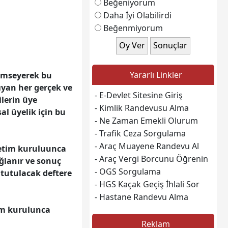
Beğeniyorum
Daha İyi Olabilirdi
Beğenmiyorum
Yararlı Linkler
nimseyerek bu
ıyan her gerçek ve
- E-Devlet Sitesine Giriş
ilerin üye
- Kimlik Randevusu Alma
al üyelik için bu
- Ne Zaman Emekli Olurum
- Trafik Ceza Sorgulama
- Araç Muayene Randevu Al
netim kuruluunca
- Araç Vergi Borcunu Öğrenin
ğlanır ve sonuç
- OGS Sorgulama
 tutulacak deftere
- HGS Kaçak Geçiş İhlali Sor
- Hastane Randevu Alma
tim kurulunca
Reklam