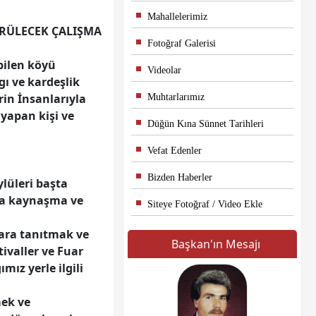
Mahallelerimiz
ÜRÜLECEK ÇALIŞMA
Fotoğraf Galerisi
bilen köyü
Videolar
gı ve kardeşlik
rin İnsanlarıyla
Muhtarlarımız
yapan kişi ve
Düğün Kına Sünnet Tarihleri
Vefat Edenler
Bizden Haberler
ylüleri başta
şma kaynaşma ve
Siteye Fotoğraf / Video Ekle
lara tanıtmak ve
Başkan'ın Mesajı
ivaller ve Fuar
ız yerle ilgili
mek ve