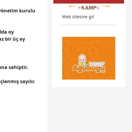
yönetim kurulu
Web sitesine git
lda oy
z bir üç ay
na sahiptir.
çlanmış sayılır.
Web sitesine git