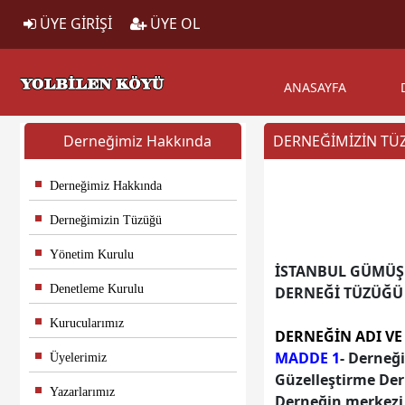
ÜYE GİRİŞİ
ÜYE OL
ANASAYFA
Derneğimiz Hakkında
DERNEĞİMİZİN T
Derneğimiz Hakkında
Derneğimizin Tüzüğü
Yönetim Kurulu
İSTANBUL GÜMÜŞH
Denetleme Kurulu
DERNEĞİ TÜZÜĞÜ
Kurucularımız
DERNEĞİN ADI VE
MADDE 1
- Derneğ
Üyelerimiz
Güzelleştirme Der
Yazarlarımız
Derneğin merkezi 