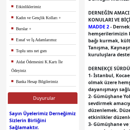
Etkinliklerimiz
DERNEĞİN AMACI 
Kadın ve Gençlik Kolları
KONULARI VE BİÇİ
MADDE 2
- Dernek
Burslar
hemşerilerimizin b
bağı kurmak, kült
Esnaf ve İş Adamlarımız
Tanışma, Kaynaşm
Toplu sms net gsm
kuruluşlara deste
Aidat Ödemesini K.Kartı İle
DERNEKÇE SÜRDÜ
Ödeyiniz
1- İstanbul, Kocae
olmak üzere hemşe
Banka Hesap Bilgilerimiz
dayanışmayı sağ
2- Gümüşhane Yolb
Duyurular
sevdirmek amacıyla
Sayın Üyelerimiz Derneğimiz
düzenlemek. Düzen
Sizlerin Birliğini
etkinlikler düzen
Sağlamaktır.
3- Gümüşhane ve 