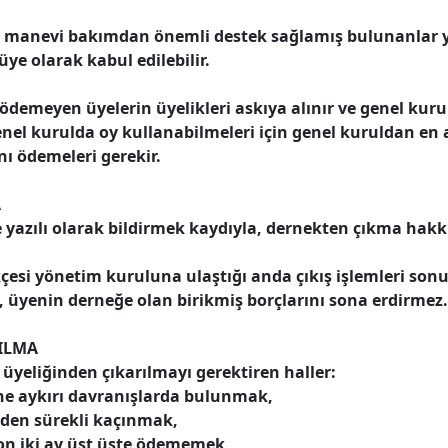
 manevi bakımdan önemli destek sağlamış bulunanlar 
üye olarak kabul edilebilir.
 ödemeyen üyelerin üyelikleri askıya alınır ve genel kuru
nel kurulda oy kullanabilmeleri için genel kuruldan en a
nı ödemeleri gerekir.
A
 yazılı olarak bildirmek kaydıyla, dernekten çıkma hakkı
kçesi yönetim kuruluna ulaştığı anda çıkış işlemleri sonu
, üyenin derneğe olan birikmiş borçlarını sona erdirmez.
ILMA
üyeliğinden çıkarılmayı gerektiren haller:
ne aykırı davranışlarda bulunmak,
erden sürekli kaçınmak,
 on iki ay üst üste ödememek,