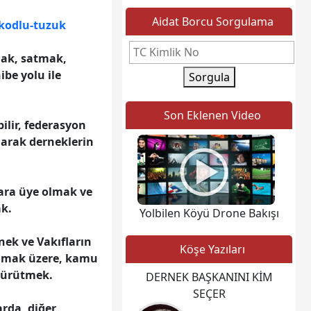
Aidat Borcu Sorgulama
rkodlu-tuzuk
lmak, satmak,
be yolu ile
Sorgula
Son Eklenen Video
ilir, federasyon
narak derneklerin
lara üye olmak ve
ak.
Yolbilen Köyü Drone Bakışı
nek ve Vakıfların
Köşe Yazıları
almak üzere, kamu
 yürütmek.
DERNEK BAŞKANINI KİM
SEÇER
rda, diğer