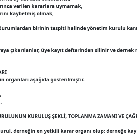
rınca verilen kararlara uymamak,
arını kaybetmiş olmak,
durumlardan birinin tespiti halinde yönetim kurulu karar
ya çıkarılanlar, üye kayıt defterinden silinir ve dernek
ARI
n organları aşağıda gösterilmiştir.
,
,
URULUNUN KURULUŞ ŞEKLİ, TOPLANMA ZAMANI VE ÇAĞR
urul, derneğin en yetkili karar organı olup; derneğe kay