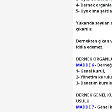
videolarınızı bekliyorum
4- Dernek organla
5- Üye olma şartl
Sabahattin YENER
Yukarıda sayılan 
Sabahattin Yener Haziran 27/
çıkarılır.
2014 de Yazılmıştır.. selamın
aleykümselam karşı böyle
Dernekten çıkan ve
güzel bir site kurduğunuz için
iddia edemez.
teşekkür ederim bizden
sonraki nesil güzel bir hatıra
DERNEK ORGANL
kalmasını diliyorum.
MADDE 6
- Derneği
teşekkürler SABAHATTİN
1- Genel kurul,
YENER
2- Yönetim kurulu
3- Denetim kurulu
DERNEK GENEL K
USULÜ
MADDE 7
- Genel k