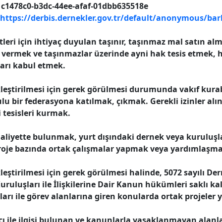
c1478c0-b3dc-44ee-afaf-01dbb635518e
https://derbis.dernekler.gov.tr/default/anonymous/ba
tleri için ihtiyaç duyulan taşınır, taşınmaz mal satın a
 vermek ve taşınmazlar üzerinde ayni hak tesis etmek, hi
arı kabul etmek.
leştirilmesi için gerek görülmesi durumunda vakıf kurab
u bir federasyona katılmak, çıkmak. Gerekli izinler alı
i tesisleri kurmak.
faaliyette bulunmak, yurt dışındaki dernek veya kuruluş
roje bazında ortak çalışmalar yapmak veya yardımlaşm
eştirilmesi için gerek görülmesi halinde, 5072 sayılı Der
uluşları ile İlişkilerine Dair Kanun hükümleri saklı k
arı ile görev alanlarına giren konularda ortak projeler
ı ile ilgisi bulunan ve kanunlarla yasaklanmayan alanla