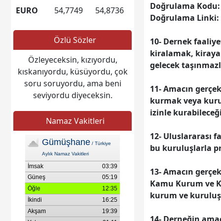
Doğrulama Kodu: 
olması dileğiyle. Bayramın
EURO
54,7749
54,8736
Doğrulama Linki:
bereketiyle hanenize neşe,
kalbinize huzur dolmasını;
Özlü Sözler
10- Dernek faaliye
sevdiklerinizle birlik ve
kiralamak, kiraya
beraberlik içinde nice
Özleyeceksin, kızıyordu,
gelecek taşınmazl
sağlıklı, mutlu bayramlar
kıskanıyordu, küsüyordu, çok
geçirmenizi dileriz.
soru soruyordu, ama beni
11- Amacın gerçek
seviyordu diyeceksin.
kurmak veya kurul
izinle kurabileceğ
Namaz Vakitleri
12- Uluslararası 
bu kuruluşlarla p
13- Amacın gerçekl
Kamu Kurum ve Kur
kurum ve kuruluşl
14- Derneğin amac