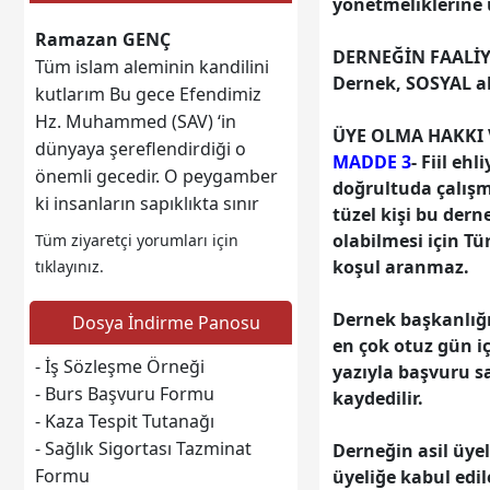
yönetmeliklerine 
Ramazan GENÇ
Tüm islam aleminin kandilini
DERNEĞİN FAALİY
kutlarım Bu gece Efendimiz
Dernek, SOSYAL al
Hz. Muhammed (SAV) ‘in
ÜYE OLMA HAKKI 
dünyaya şereflendirdiği o
MADDE 3
- Fiil eh
önemli gecedir. O peygamber
doğrultuda çalışm
ki insanların sapıklıkta sınır
tüzel kişi bu der
tanımadığı, cehalette en üst
Web sitesine git
olabilmesi için Tü
Tüm ziyaretçi yorumları için
seviyelere ulaştığı, küfür ve
koşul aranmaz.
tıklayınız.
şirkin kölesi olduğu bir
zamanda dünyaya şeref
Dernek başkanlığı
Dosya İndirme Panosu
vermiş ve dünyaya ilahi bir
en çok otuz gün iç
nur, rahmani bir şifa olmuştur
- İş Sözleşme Örneği
yazıyla başvuru sa
Dualarımız bu gece eksik
- Burs Başvuru Formu
kaydedilir.
olmasın, kalplerimiz imanla
- Kaza Tespit Tutanağı
dolsun, kandiliniz mübarek
Web sitesine git
- Sağlık Sigortası Tazminat
Derneğin asil üye
olsun!
Formu
üyeliğe kabul edile