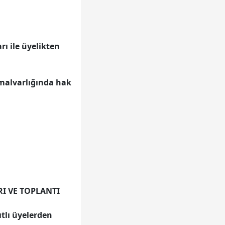
ı ile üyelikten
 malvarlığında hak
I VE TOPLANTI
ıtlı üyelerden