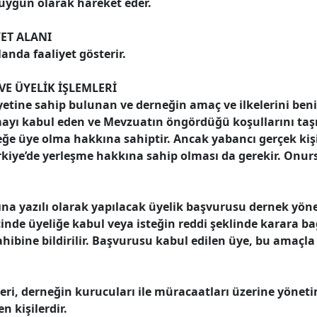
uygun olarak hareket eder.
ET ALANI
anda faaliyet gösterir.
VE ÜYELİK İŞLEMLERİ
liyetine sahip bulunan ve derneğin amaç ve ilkelerini be
ayı kabul eden ve Mevzuatın öngördüğü koşullarını taş
neğe üye olma hakkına sahiptir. Ancak yabancı gerçek kiş
rkiye’de yerleşme hakkına sahip olması da gerekir. Onurs
na yazılı olarak yapılacak üyelik başvurusu dernek yö
inde üyeliğe kabul veya isteğin reddi şeklinde karara ba
hibine bildirilir. Başvurusu kabul edilen üye, bu amaçla
leri, derneğin kurucuları ile müracaatları üzerine yöne
n kişilerdir.