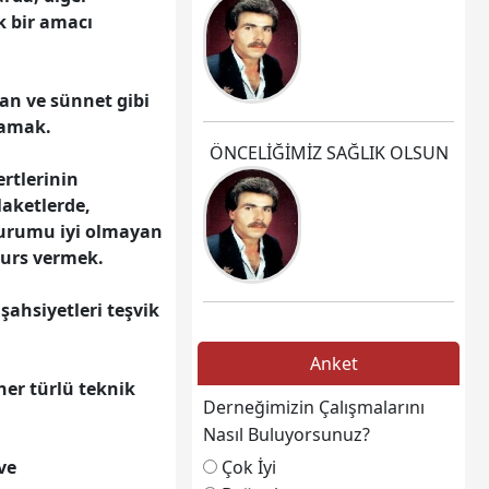
k bir amacı
şan ve sünnet gibi
lamak.
ÖNCELİĞİMİZ SAĞLIK OLSUN
rtlerinin
laketlerde,
durumu iyi olmayan
burs vermek.
şahsiyetleri teşvik
Anket
her türlü teknik
Derneğimizin Çalışmalarını
Nasıl Buluyorsunuz?
Çok İyi
ve